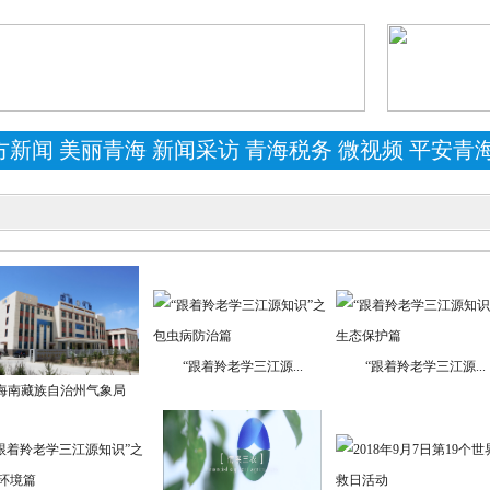
方新闻
美丽青海
新闻采访
青海税务
微视频
平安青
“跟着羚老学三江源...
“跟着羚老学三江源...
海南藏族自治州气象局