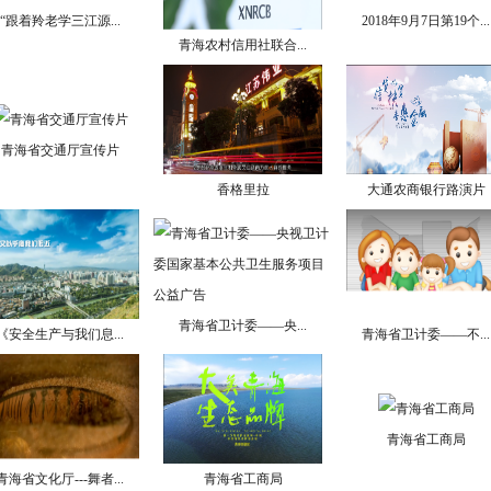
“跟着羚老学三江源...
2018年9月7日第19个...
青海农村信用社联合...
青海省交通厅宣传片
香格里拉
大通农商银行路演片
青海省卫计委——央...
《安全生产与我们息...
青海省卫计委——不...
青海省工商局
青海省文化厅---舞者...
青海省工商局