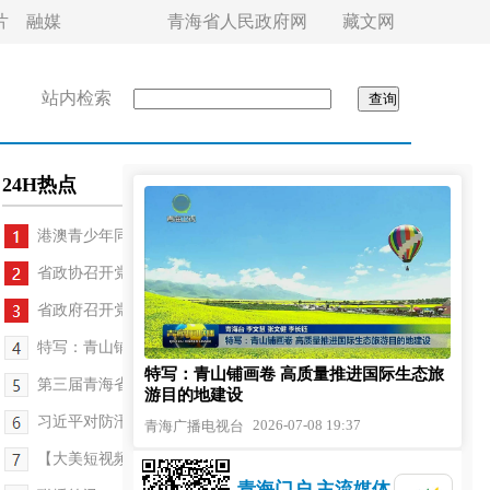
片
融媒
青海省人民政府网
藏文网
站内检索
24H热点
港澳青少年同心营公益研学活动启动
省政协召开党组会议和主席会议
省政府召开党组会议和常务会议 罗东川主持
特写：青山铺画卷 高质量推进国际生态旅游目的地建设
特写：青山铺画卷 高质量推进国际生态旅
第三届青海省旅游发展大会暨省生态旅游发展工作领...
游目的地建设
习近平对防汛救灾工作作出重要指示强调 要全力组织...
2026-07-08 19:37
青海广播电视台
【大美短视频·这就是青海】循化：花海翻金浪 青山...
青海门户 主流媒体