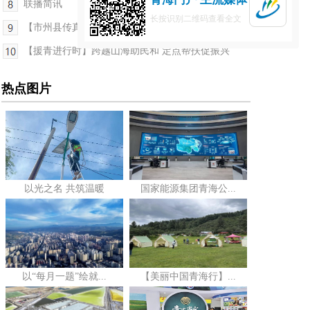
联播简讯
长按识别二维码查看全文
【市州县传真】湟中：提质改造排涝通道 筑牢乡村防...
【援青进行时】跨越山海助民和 定点帮扶促振兴
热点图片
以光之名 共筑温暖
国家能源集团青海公...
以“每月一题”绘就...
【美丽中国青海行】...