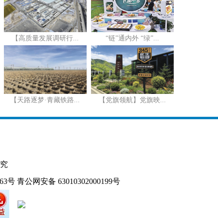
【高质量发展调研行...
“链”通内外 “绿”...
【天路逐梦·青藏铁路...
【党旗领航】党旗映...
究
163号
青公网安备 63010302000199号