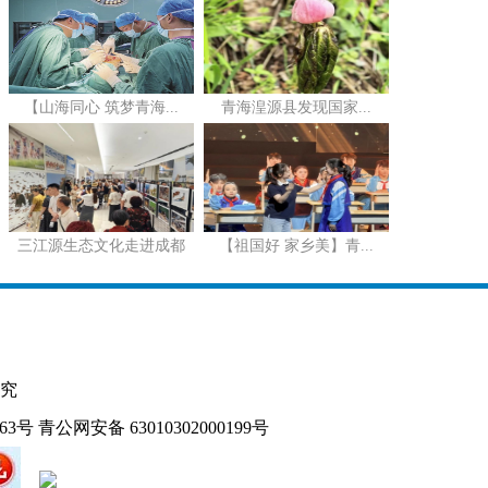
【山海同心 筑梦青海...
青海湟源县发现国家...
三江源生态文化走进成都
【祖国好 家乡美】青...
究
163号
青公网安备 63010302000199号