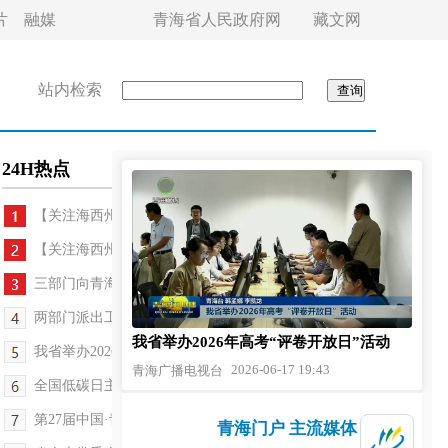
片
融媒
青海省人民政府网
藏文网
站内检索
24H热点
【关注海西州6.3级地震】我省各部门快速反应 ...
【关注海西州6.3级地震】未来三天大柴旦震区以小雨...
三部门向青海调拨1万件中央救灾物资
两部门派出工作组赴青海海西州震区 指导抗震救灾工作
我省举办2026年高考“评卷开放日”活动
我省举办2026年高考“评卷开放日”活动
2026-06-17 19:43
青海广播电视台
全国低碳日主题宣传教育活动在西宁举行
第27届中国·青海绿色发展投资贸易洽谈会新闻发布会...
青海门户 主流媒体