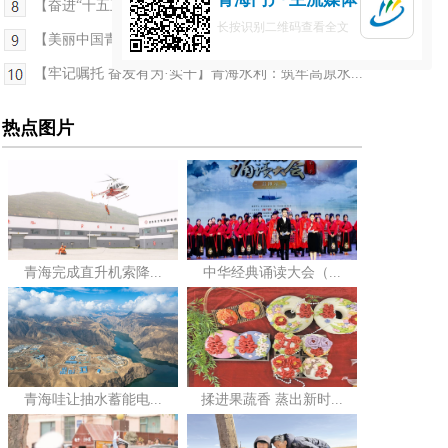
【奋进“十五五” 开好局起好步】青海交控集团重点...
长按识别二维码查看全文
【美丽中国青海行】青海：精准救护珍稀野生动物 守...
【牢记嘱托 奋发有为·实干】青海水利：筑牢高原水...
热点图片
青海完成直升机索降...
中华经典诵读大会（...
青海哇让抽水蓄能电...
揉进果蔬香 蒸出新时...