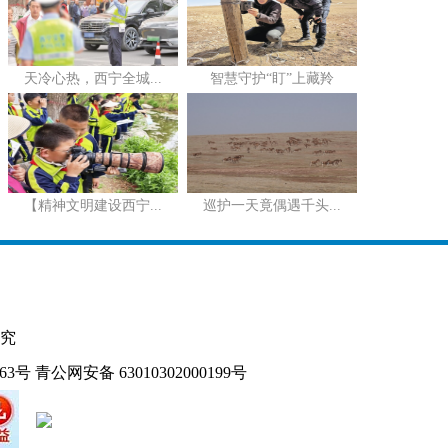
天冷心热，西宁全城...
智慧守护“盯”上藏羚
【精神文明建设西宁...
巡护一天竟偶遇千头...
究
163号
青公网安备 63010302000199号