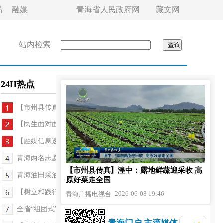
片
融媒
青海省人民政府网
藏文网
站内检索
24H热点
【市州县传真】湟中：露地鲜蔬迎采收 高原好菜...
【民生面对面】西宁：靶向攻坚破解物业难题 “一升...
【融媒信息速递】西宁推出三条“跟着青超游西宁”...
青海两名志愿者捐献造血干细胞
【市州县传真】湟中：露地鲜蔬迎采收 高
青海油田采油一厂深挖老井潜力 稳住百万吨“基本盘”
原好菜走全国
【树立和践行正确政绩观】玛多：新老医者接力守护 ...
2026-06-08 19:46
青海广播电视台
全省“组团式”援青工作推进会召开
青海门户 主流媒体