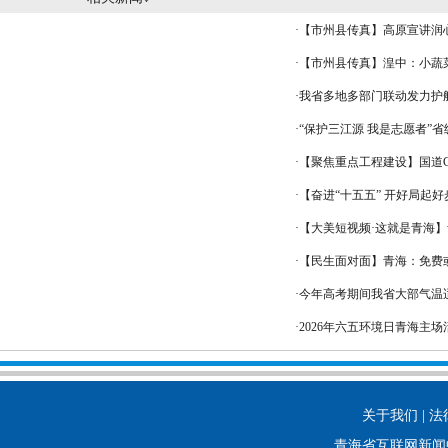
·
【市州县传真】高原宣讲润
·
【市州县传真】湟中：小蔬
·
我省多地多部门联动发力护
·
“保护三江源 我是志愿者”
·
【聚焦重点工程建设】国道G
·
【奋进“十五五” 开好局起
·
【大美短视频·这就是青海】
·
【民生面对面】青海：免费或低
·
今年高考期间我省大部气温
·
2026年六五环境日青海主
关于我们 | 法
青海省互联网新闻