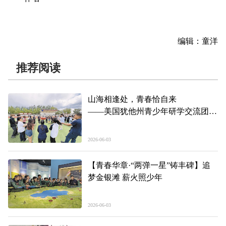
编辑：童洋
推荐阅读
山海相逢处，青春恰自来
——美国犹他州青少年研学交流团访
青综述
2026-06-03
【青春华章·“两弹一星”铸丰碑】追
梦金银滩 薪火照少年
2026-06-03