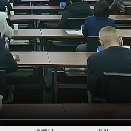
[
返回首页
]
[
打印
]