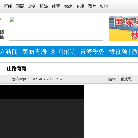
车
|
新闻
|
国际
|
政务
|
旅游
|
体育
|
党建
|
专题
|
图片
|
舆情
方新闻
|
美丽青海
|
新闻采访
|
青海税务
|
微视频
|
微
山路弯弯
发布时间：
2021-07-12 17:12:52
编辑：
党成恩