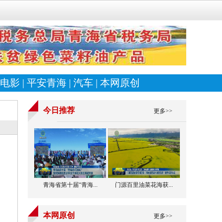
电影
|
平安青海
|
汽车
|
本网原创