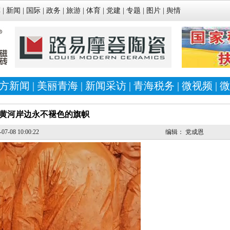
车
|
新闻
|
国际
|
政务
|
旅游
|
体育
|
党建
|
专题
|
图片
|
舆情
方新闻
|
美丽青海
|
新闻采访
|
青海税务
|
微视频
|
微
黄河岸边永不褪色的旗帜
-07-08 10:00:22
编辑：
党成恩