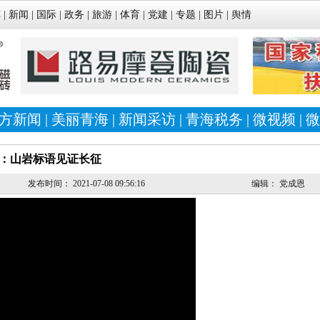
车
|
新闻
|
国际
|
政务
|
旅游
|
体育
|
党建
|
专题
|
图片
|
舆情
方新闻
|
美丽青海
|
新闻采访
|
青海税务
|
微视频
|
微
：山岩标语见证长征
发布时间：
2021-07-08 09:56:16
编辑：
党成恩