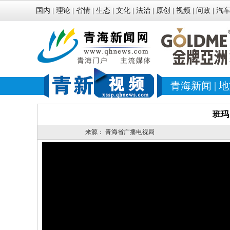
国内
|
理论
|
省情
|
生态
|
文化
|
法治
|
原创
|
视频
|
问政
|
汽
青海新闻
|
地
班玛
来源：
青海省广播电视局