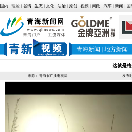
国内
|
理论
|
省情
|
生态
|
文化
|
法治
|
原创
|
视频
|
问政
|
汽车
|
新闻
|
国
青海新闻
|
地方新闻
|
这就是格
来源：
青海省广播电视局
发布