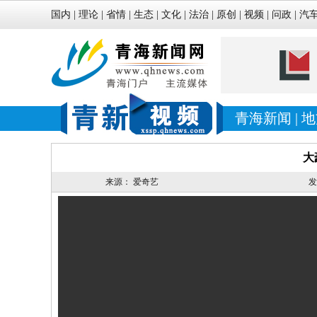
国内
|
理论
|
省情
|
生态
|
文化
|
法治
|
原创
|
视频
|
问政
|
汽
青海新闻
|
地
大
来源：
爱奇艺