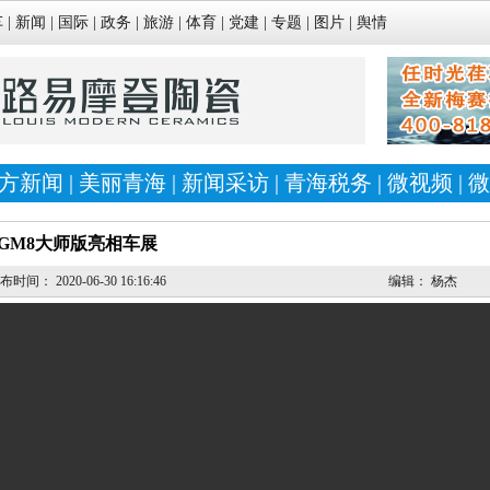
车
|
新闻
|
国际
|
政务
|
旅游
|
体育
|
党建
|
专题
|
图片
|
舆情
方新闻
|
美丽青海
|
新闻采访
|
青海税务
|
微视频
|
微
GM8大师版亮相车展
发布时间：
2020-06-30 16:16:46
编辑：
杨杰