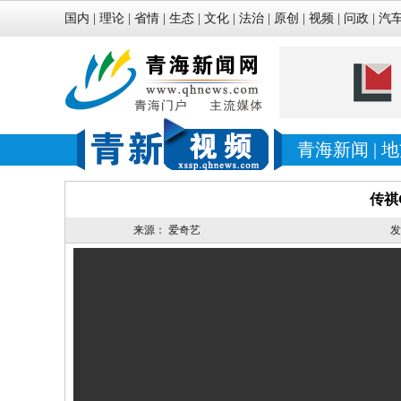
国内
|
理论
|
省情
|
生态
|
文化
|
法治
|
原创
|
视频
|
问政
|
汽
青海新闻
|
地
传祺
来源：
爱奇艺