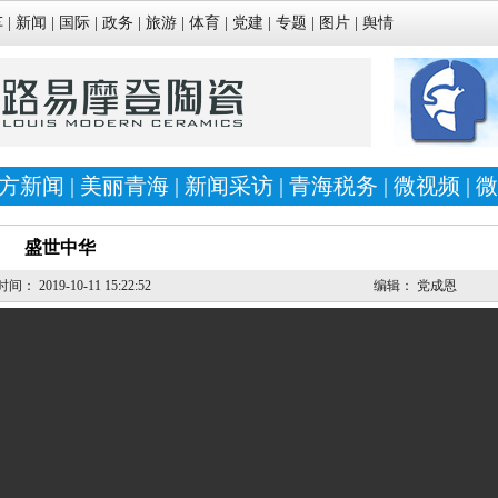
车
|
新闻
|
国际
|
政务
|
旅游
|
体育
|
党建
|
专题
|
图片
|
舆情
方新闻
|
美丽青海
|
新闻采访
|
青海税务
|
微视频
|
微
盛世中华
时间：
2019-10-11 15:22:52
编辑：
党成恩