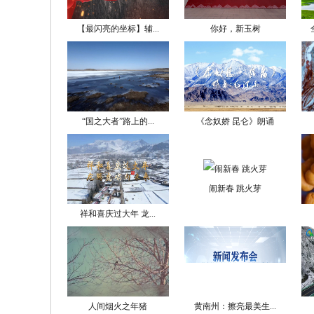
【最闪亮的坐标】辅...
你好，新玉树
“国之大者”路上的...
《念奴娇 昆仑》朗诵
闹新春 跳火芽
祥和喜庆过大年 龙...
人间烟火之年猪
黄南州：擦亮最美生...