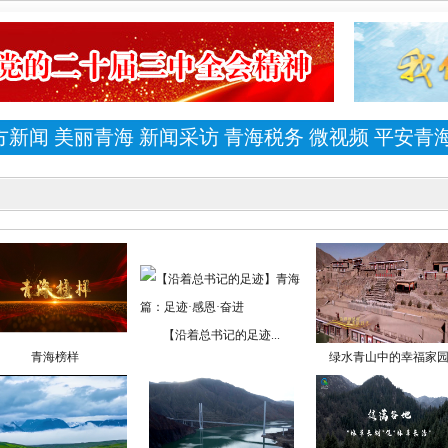
方新闻
美丽青海
新闻采访
青海税务
微视频
平安青
【沿着总书记的足迹...
青海榜样
绿水青山中的幸福家