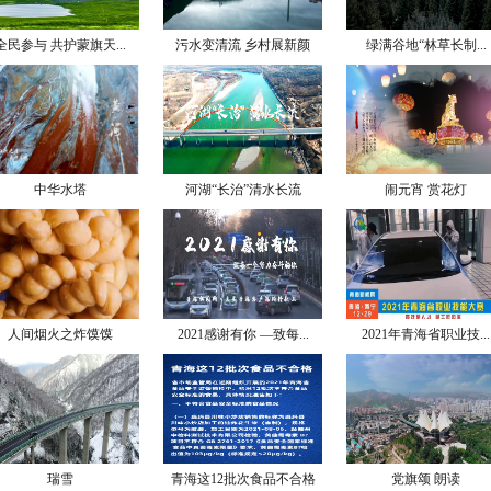
全民参与 共护蒙旗天...
污水变清流 乡村展新颜
绿满谷地“林草长制...
中华水塔
河湖“长治”清水长流
闹元宵 赏花灯
人间烟火之炸馍馍
2021感谢有你 —致每...
2021年青海省职业技...
瑞雪
青海这12批次食品不合格
党旗颂 朗读