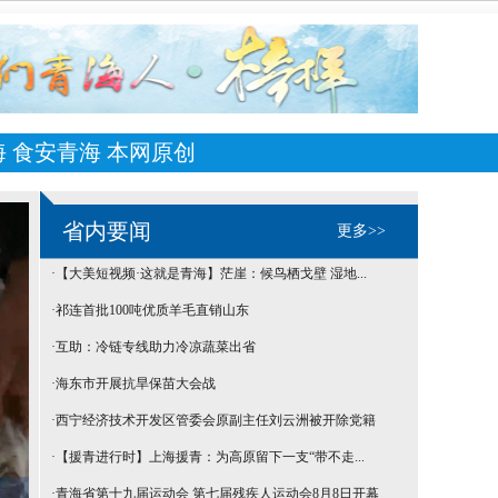
海
食安青海
本网原创
省内要闻
更多>>
·
【大美短视频·这就是青海】茫崖：候鸟栖戈壁 湿地...
·
祁连首批100吨优质羊毛直销山东
·
互助：冷链专线助力冷凉蔬菜出省
·
海东市开展抗旱保苗大会战
·
西宁经济技术开发区管委会原副主任刘云洲被开除党籍
·
【援青进行时】上海援青：为高原留下一支“带不走...
·
青海省第十九届运动会 第七届残疾人运动会8月8日开幕