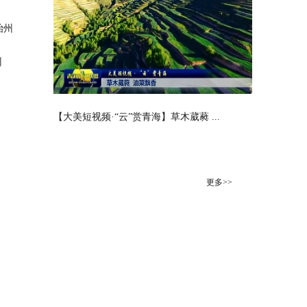
州
【大美短视频·“云”赏青海】草木葳蕤 ...
更多>>