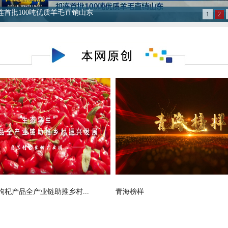
大美短视频·这就是青海】茫崖：候鸟栖戈壁 湿地...
1
2
枸杞产品全产业链助推乡村...
青海榜样